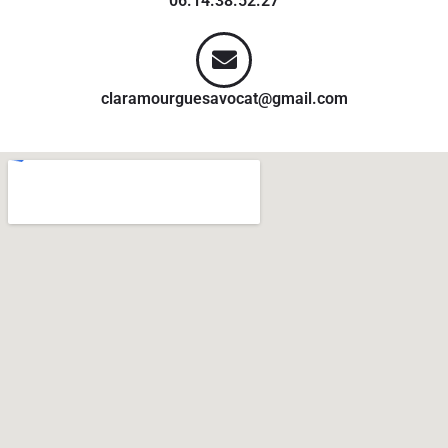
06.14.38.52.27
claramourguesavocat@gmail.com